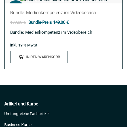
auf
Angebot!
der
Bundle: Medienkompetenz im Videobereich
Produktseite
Ursprünglicher
Aktueller
177,00
€
Bundle-Preis
149,00
€
gewählt
Preis
Preis
Bundle: Medienkompetenz im Videobereich
werden
war:
ist:
177,00 €
149,00 €.
inkl. 19 % MwSt.
IN DEN WARENKORB
Artikel und Kurse
Umfangreiche Fachartikel
Business-Kurse