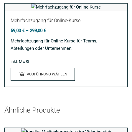
Mehrfachzugang für Online-Kurse
59,00
€
–
299,00
€
Mehrfachzugang für Online-Kurse für Teams,
Abteilungen oder Unternehmen.
inkl. MwSt.
Dieses
AUSFÜHRUNG WÄHLEN
Produkt
weist
mehrere
Varianten
auf.
Ähnliche Produkte
Die
Optionen
können