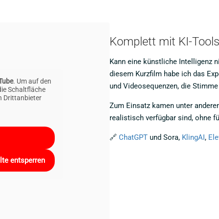
Komplett mit KI-Tools 
Kann eine künstliche Intelligenz n
diesem Kurzfilm habe ich das Exp
Tube
. Um auf den
und Videosequenzen, die Stimme u
die Schaltfläche
 Drittanbieter
Zum Einsatz kamen unter anderem 
realistisch verfügbar sind, ohne 
🔗
ChatGPT
und Sora,
KlingAI
,
El
lte entsperren