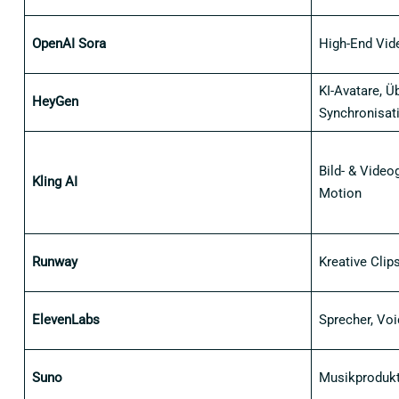
OpenAI Sora
High-End Vid
KI-Avatare, Ü
HeyGen
Synchronisat
Bild- & Video
Kling AI
Motion
Runway
Kreative Clip
ElevenLabs
Sprecher, Voi
Suno
Musikprodukt