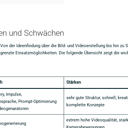
rken und Schwächen
. Von der Ideenfindung über die Bild- und Videoerstellung bis hin 
egrenzte Einsatzmöglichkeiten. Die folgende Übersicht zeigt die w
ch
Stärken
ry, Impulse,
sehr gute Struktur, schnell, kreati
nsprache, Prompt-Optimierung
komplette Konzepte
ideogenaratoren
extrem hohe Videoqualität, star
eogenerierung
Kamerabewegungen