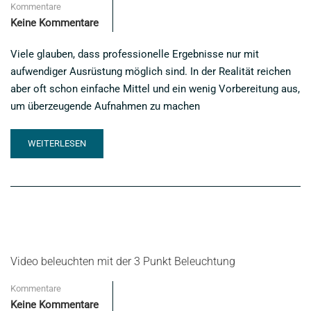
Kommentare
Keine Kommentare
Viele glauben, dass professionelle Ergebnisse nur mit
aufwendiger Ausrüstung möglich sind. In der Realität reichen
aber oft schon einfache Mittel und ein wenig Vorbereitung aus,
um überzeugende Aufnahmen zu machen
READ
WEITERLESEN
MORE
ABOUT
DIY-
VIDEO:
DREHEN
OHNE
PROFI-
EQUIPMENT
Video beleuchten mit der 3 Punkt Beleuchtung
Kommentare
Keine Kommentare