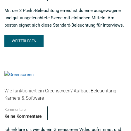
Mit der 3 Punkt-Beleuchtung erreichst du eine ausgewogene
und gut ausgeleuchtete Szene mit einfachen Mitteln. Am
besten eignet sich diese Standard-Beleuchtung für Interviews.
READ
WEITERLESEN
MORE
ABOUT
VIDEO
BELEUCHTEN
MIT
DER
3
PUNKT
Wie funktioniert ein Greenscreen? Aufbau, Beleuchtung,
BELEUCHTUNG
Kamera & Software
Kommentare
Keine Kommentare
Ich erkläre dir, wie du ein Greenscreen Video aufnimmst und