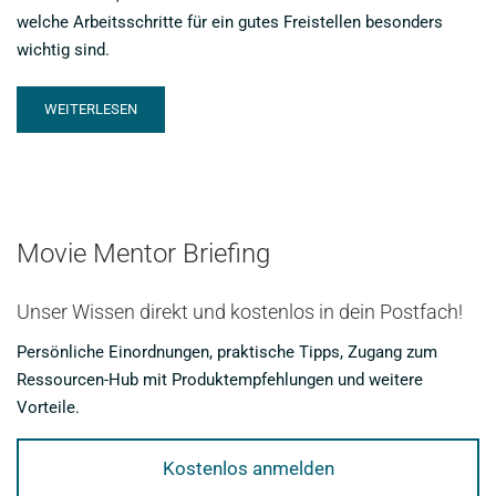
welche Arbeitsschritte für ein gutes Freistellen besonders
wichtig sind.
READ
WEITERLESEN
MORE
ABOUT
WIE
FUNKTIONIERT
EIN
GREENSCREEN?
Movie Mentor Briefing
AUFBAU,
BELEUCHTUNG,
KAMERA
Unser Wissen direkt und kostenlos in dein Postfach!
&
Persönliche Einordnungen, praktische Tipps, Zugang zum
SOFTWARE
Ressourcen-Hub mit Produktempfehlungen und weitere
Vorteile.
Kostenlos anmelden