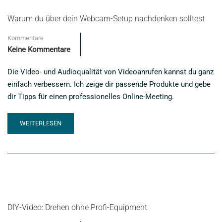
FÜR
BESSERE
Warum du über dein Webcam-Setup nachdenken solltest
BUSINESS
FOTOS
Kommentare
Keine Kommentare
Die Video- und Audioqualität von Videoanrufen kannst du ganz
einfach verbessern. Ich zeige dir passende Produkte und gebe
dir Tipps für einen professionelles Online-Meeting.
READ
WEITERLESEN
MORE
ABOUT
WARUM
DU
ÜBER
DEIN
WEBCAM-
SETUP
DIY-Video: Drehen ohne Profi-Equipment
NACHDENKEN
SOLLTEST