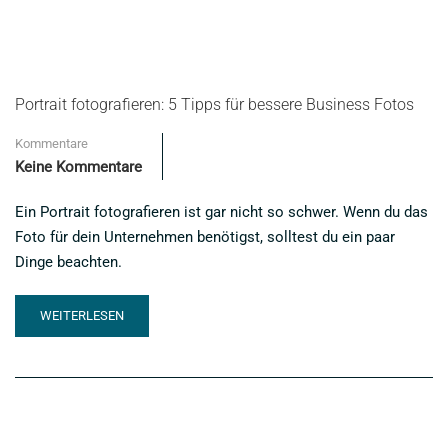
Portrait fotografieren: 5 Tipps für bessere Business Fotos
Kommentare
Keine Kommentare
Ein Portrait fotografieren ist gar nicht so schwer. Wenn du das
Foto für dein Unternehmen benötigst, solltest du ein paar
Dinge beachten.
READ
WEITERLESEN
MORE
ABOUT
PORTRAIT
FOTOGRAFIEREN:
5
TIPPS