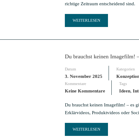
richtige Zeitraum entscheidend sind.
STRATEGISCH
READ
WEITERLESEN
MORE
ABOUT
LOHNT
SICH
EIN
Du brauchst keinen Imagefilm! 
UNTERNEHMENSVIDEO?
ROI
Datum
Kategorien
FÜR
VIDEOPROJEKTE
3. November 2025
Konzeptio
BERECHNEN
Kommentare
Tags
Keine Kommentare
Ideen
,
In
Du brauchst keinen Imagefilm! – es gi
Erklärvideos, Produktvideos oder Soc
READ
WEITERLESEN
MORE