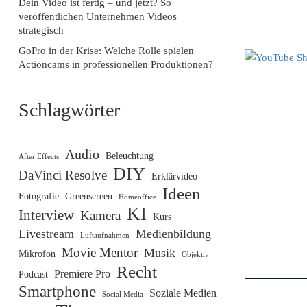
Dein Video ist fertig – und jetzt? So
veröffentlichen Unternehmen Videos
strategisch
GoPro in der Krise: Welche Rolle spielen
Actioncams in professionellen Produktionen?
Schlagwörter
Audio
Beleuchtung
After Effects
DIY
DaVinci Resolve
Erklärvideo
Ideen
Fotografie
Greenscreen
Homeoffice
KI
Interview
Kamera
Kurs
Livestream
Medienbildung
Luftaufnahmen
Movie Mentor
Musik
Mikrofon
Objektiv
Recht
Premiere Pro
Podcast
Smartphone
Soziale Medien
Social Media