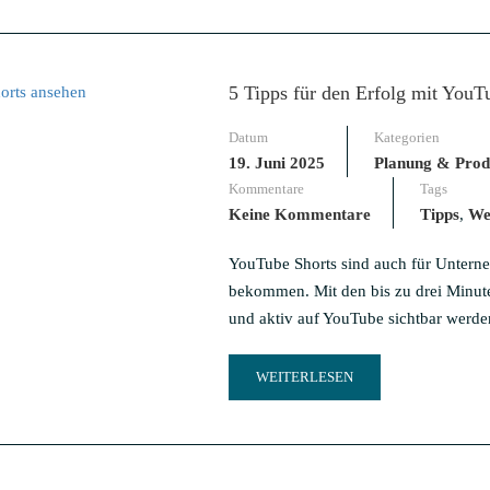
ABOUT
DU
BRAUCHST
KEINEN
5 Tipps für den Erfolg mit YouT
IMAGEFILM!
–
Datum
Kategorien
VIDEOFORMATE
FÜR
19. Juni 2025
Planung & Prod
UNTERNEHMEN
Kommentare
Tags
Keine Kommentare
Tipps
,
We
YouTube Shorts sind auch für Untern
bekommen. Mit den bis zu drei Minut
und aktiv auf YouTube sichtbar werde
READ
WEITERLESEN
MORE
ABOUT
5
TIPPS
FÜR