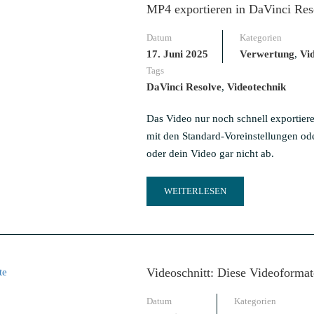
MP4 exportieren in DaVinci Reso
DEN
ERFOLG
Datum
Kategorien
MIT
YOUTUBE
17. Juni 2025
Verwertung
,
Vid
SHORTS
Tags
DaVinci Resolve
,
Videotechnik
Das Video nur noch schnell exportiere
mit den Standard-Voreinstellungen od
oder dein Video gar nicht ab.
READ
WEITERLESEN
MORE
ABOUT
MP4
EXPORTIEREN
IN
Videoschnitt: Diese Videoformat
DAVINCI
RESOLVE:
Datum
Kategorien
DIE