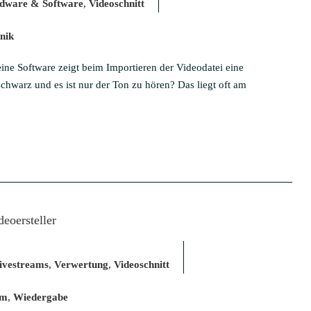
dware & Software
,
Videoschnitt
nik
eine Software zeigt beim Importieren der Videodatei eine
chwarz und es ist nur der Ton zu hören? Das liegt oft am
eoersteller
ivestreams
,
Verwertung
,
Videoschnitt
am
,
Wiedergabe