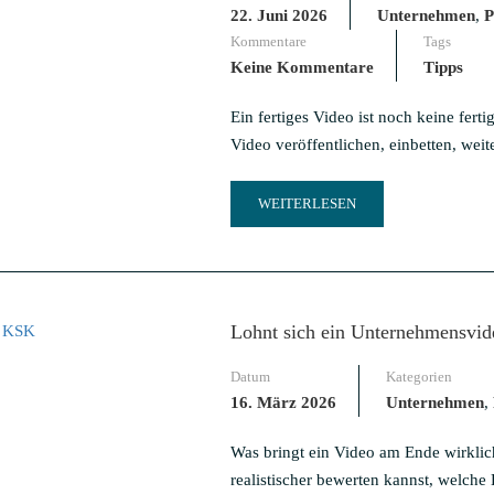
MÜSSEN
22. Juni 2026
Unternehmen
,
P
Kommentare
Tags
Keine Kommentare
Tipps
Ein fertiges Video ist noch keine fe
Video veröffentlichen, einbetten, we
READ
WEITERLESEN
MORE
ABOUT
DEIN
VIDEO
IST
Lohnt sich ein Unternehmensvid
FERTIG
–
Datum
Kategorien
UND
JETZT?
16. März 2026
Unternehmen
,
SO
VERÖFFENTLICHEN
Was bringt ein Video am Ende wirklic
UNTERNEHMEN
realistischer bewerten kannst, welche
VIDEOS