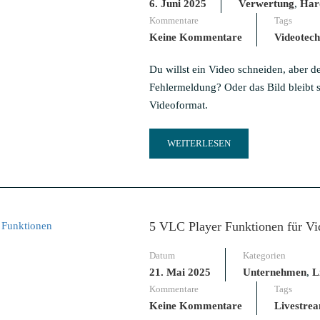
BESTEN
6. Juni 2025
Verwertung
,
Har
EINSTELLUNGEN
Kommentare
Tags
Keine Kommentare
Videotech
Du willst ein Video schneiden, aber d
Fehlermeldung? Oder das Bild bleibt s
Videoformat.
READ
WEITERLESEN
MORE
ABOUT
VIDEOSCHNITT:
DIESE
VIDEOFORMATE
5 VLC Player Funktionen für Vid
SOLLTEST
DU
Datum
Kategorien
KENNEN
21. Mai 2025
Unternehmen
,
L
Kommentare
Tags
Keine Kommentare
Livestre