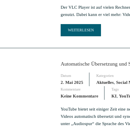
Der VLC Player ist auf vielen Rechnern 
genutzt. Dabei kann er viel mehr: Vid
READ
WEITERLESEN
MORE
ABOUT
5
VLC
PLAYER
Automatische Übersetzung und 
FUNKTIONEN
FÜR
Datum
Kategorien
VIDEOERSTELLER
2. Mai 2025
Aktuelles
,
Social
Kommentare
Tags
Keine Kommentare
KI
,
YouT
YouTube bietet seit einiger Zeit eine
Videos automatisch übersetzt und sy
unter „Audiospur“ die Sprache des Vi