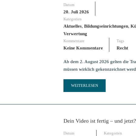
Datum
20. Juli 2026
Kategorien
Aktuelles
,
Bildungseinrichtungen
,
Kü
Verwertung
Kommentare
Tags
Keine Kommentare
Recht
Ab dem 2. August 2026 gelten die Tra
müssen wirklich gekennzeichnet wer
READ
WEITERLESEN
MORE
ABOUT
AI
ACT:
WELCHE
Dein Video ist fertig – und jetz
VIDEOS
GEKENNZEICHNET
Datum
Kategorien
WERDEN