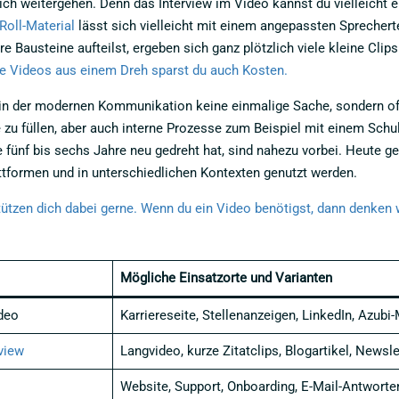
ich weitergehen. Denn das Interview im Video kannst du vielleicht e
oll-Material
lässt sich vielleicht mit einem angepassten Sprechert
re Bausteine aufteilst, ergeben sich ganz plötzlich viele kleine Cl
e Videos aus einem Dreh sparst du auch Kosten.
 in der modernen Kommunikation keine einmalige Sache, sondern oft 
zu füllen, aber auch interne Prozesse zum Beispiel mit einem Schu
e fünf bis sechs Jahre neu gedreht hat, sind nahezu vorbei. Heute ge
tformen und in unterschiedlichen Kontexten genutzt werden.
tützen dich dabei gerne. Wenn du ein Video benötigst, dann denken 
Mögliche Einsatzorte und Varianten
deo
Karriereseite, Stellenanzeigen, LinkedIn, Azubi
view
Langvideo, kurze Zitatclips, Blogartikel, Newsle
Website, Support, Onboarding, E-Mail-Antworte