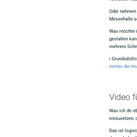
Oder nehmen w
Messehalle sc
Was möchte ic
gestalten kan
mehrere Schni
ℹ️ Grundsätzl
immer der Ima
Video f
Was ich dir e
einzusetzen, 
Das ist logis