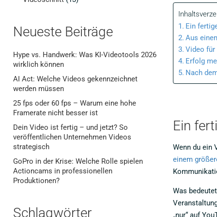
Inhaltsverze
Ein ferti
Neueste Beiträge
Aus einem
Video für
Hype vs. Handwerk: Was KI-Videotools 2026
Erfolg me
wirklich können
Nach dem 
AI Act: Welche Videos gekennzeichnet
werden müssen
25 fps oder 60 fps – Warum eine hohe
Framerate nicht besser ist
Ein fer
Dein Video ist fertig – und jetzt? So
veröffentlichen Unternehmen Videos
strategisch
Wenn du ein V
einem größer
GoPro in der Krise: Welche Rolle spielen
Actioncams in professionellen
Kommunikation
Produktionen?
Was bedeutet 
Veranstaltung
Schlagwörter
„nur“ auf You