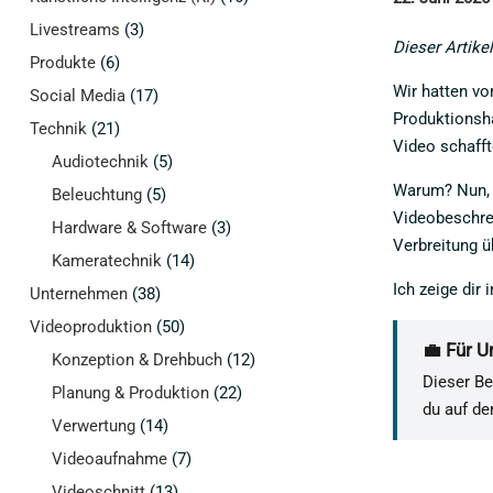
Livestreams
(3)
Dieser Artikel
Produkte
(6)
Wir hatten vo
Social Media
(17)
Produktionsha
Technik
(21)
Video schafft
Audiotechnik
(5)
Warum? Nun, 
Beleuchtung
(5)
Videobeschrei
Hardware & Software
(3)
Verbreitung ü
Kameratechnik
(14)
Ich zeige dir
Unternehmen
(38)
Videoproduktion
(50)
💼 Für 
Konzeption & Drehbuch
(12)
Dieser Be
Planung & Produktion
(22)
du auf de
Verwertung
(14)
Videoaufnahme
(7)
Videoschnitt
(13)