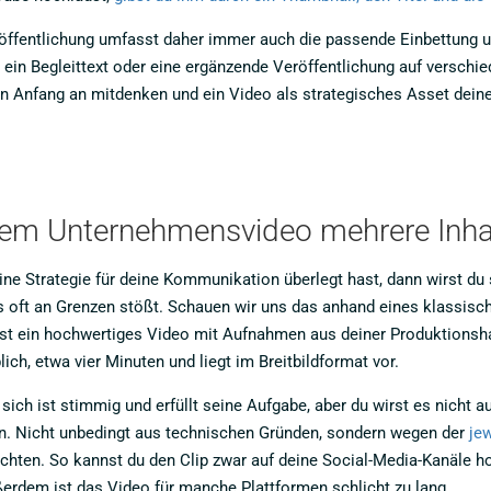
röffentlichung umfasst daher immer auch die passende Einbettung 
 ein Begleittext oder eine ergänzende Veröffentlichung auf verschie
on Anfang an mitdenken und ein Video als strategisches Asset dei
em Unternehmensvideo mehrere Inhalt
ine Strategie für deine Kommunikation überlegt hast, dann wirst du
 oft an Grenzen stößt. Schauen wir uns das anhand eines klassisch
st ein hochwertiges Video mit Aufnahmen aus deiner Produktionshall
lich, etwa vier Minuten und liegt im Breitbildformat vor.
sich ist stimmig und erfüllt seine Aufgabe, aber du wirst es nicht a
n. Nicht unbedingt aus technischen Gründen, sondern wegen der
jew
hten. So kannst du den Clip zwar auf deine Social-Media-Kanäle h
ßerdem ist das Video für manche Plattformen schlicht zu lang.