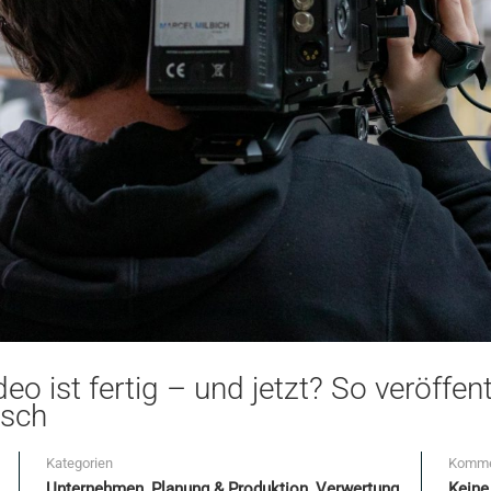
deo ist fertig – und jetzt? So veröff
isch
Kategorien
Komme
Unternehmen
,
Planung & Produktion
,
Verwertung
Kein