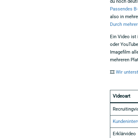
du noch deutl
Passendes B-R
also in mehre
Durch mehrer
Ein Video ist
oder YouTube 
Imagefilm all
mehreren Plat
🎞️
Wir unters
Videoart
Recruitingvi
Kundeninter
Erklärvideo