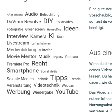
Eine gute Ve
Audio
Beleuchtung
Vorschaubild,
After Effects
DIY
DaVinci Resolve
solltest du v
Erklärvideo
Ideen
benötigt.
Fotografie
Greenscreen
Homeoffice
KI
Interview
Kamera
Kurs
Livestream
Luftaufnahmen
Medienbildung
Mikrofon
Aus ein
Movie Mentor
Musik
Podcast
Objektiv
Recht
Wenn du dir e
Premiere Pro
Smartphone
deines Videos
Social Media
Tipps
lassen. Du ha
Soziale Medien
Technik
Trends
dauert, wie üb
Videotechnik
Veranstaltung
Webcam
Werbung
YouTube
Wiedergabe
Das Video an 
nutzen könne
Nutzungsabsic
vertreten. Au