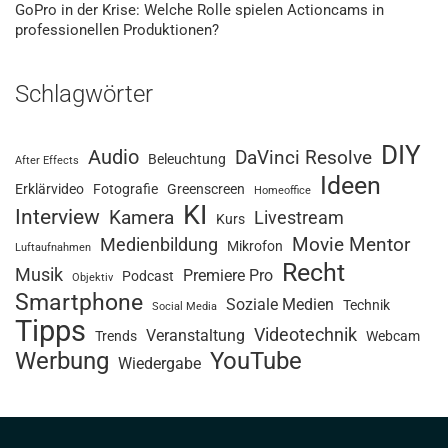
GoPro in der Krise: Welche Rolle spielen Actioncams in
professionellen Produktionen?
Schlagwörter
DIY
Audio
DaVinci Resolve
Beleuchtung
After Effects
Ideen
Erklärvideo
Fotografie
Greenscreen
Homeoffice
KI
Interview
Kamera
Livestream
Kurs
Movie Mentor
Medienbildung
Mikrofon
Luftaufnahmen
Recht
Musik
Premiere Pro
Podcast
Objektiv
Smartphone
Soziale Medien
Technik
Social Media
Tipps
Videotechnik
Veranstaltung
Trends
Webcam
Werbung
YouTube
Wiedergabe