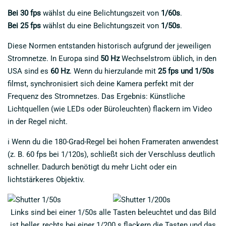
Bei 30 fps
wählst du eine Belichtungszeit von
1/60s
.
Bei 25 fps
wählst du eine Belichtungszeit von
1/50s
.
Diese Normen entstanden historisch aufgrund der jeweiligen
Stromnetze. In Europa sind
50 Hz
Wechselstrom üblich, in den
USA sind es
60 Hz
. Wenn du hierzulande mit
25 fps und 1/50s
filmst, synchronisiert sich deine Kamera perfekt mit der
Frequenz des Stromnetzes. Das Ergebnis: Künstliche
Lichtquellen (wie LEDs oder Büroleuchten) flackern im Video
in der Regel nicht.
ℹ️ Wenn du die 180-Grad-Regel bei hohen Frameraten anwendest
(z. B. 60 fps bei 1/120s), schließt sich der Verschluss deutlich
schneller. Dadurch benötigt du mehr Licht oder ein
lichtstärkeres Objektiv.
Links sind bei einer 1/50s alle Tasten beleuchtet und das Bild
ist heller, rechts bei einer 1/200 s flackern die Tasten und das